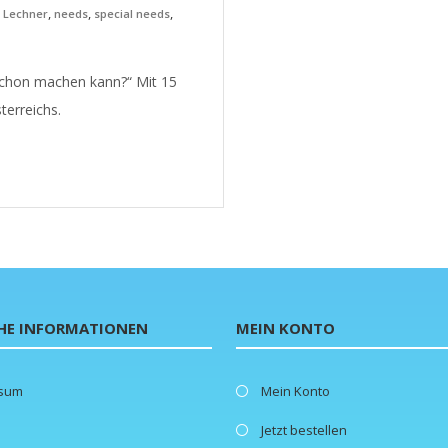
,
,
,
z Lechner
needs
special needs
 schon machen kann?“ Mit 15
terreichs.
HE INFORMATIONEN
MEIN KONTO
ssum
Mein Konto
Jetzt bestellen