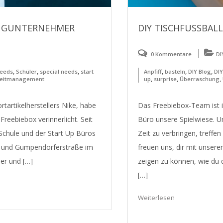
UNGUNTERNEHMER
DIY TISCHFUSSBALL
0 Kommentare
DI
,
,
,
,
,
,
eeds
Schüler
special needs
start
Anpfiff
basteln
DIY Blog
DIY
,
,
,
eitmanagement
up
surprise
Überraschung
tartikelherstellers Nike, habe
Das Freebiebox-Team ist i
Freebiebox verinnerlicht. Seit
Büro unsere Spielwiese. 
Schule und der Start Up Büros
Zeit zu verbringen, treffen
n- und Gumpendorferstraße im
freuen uns, dir mit unsere
er und […]
zeigen zu können, wie du 
[…]
Weiterlesen