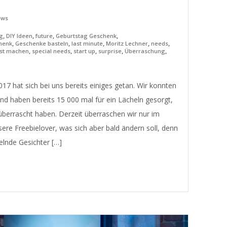
ews
,
,
,
,
og
DIY Ideen
future
Geburtstag Geschenk
,
,
,
,
,
henk
Geschenke basteln
last minute
Moritz Lechner
needs
,
,
,
,
,
bst machen
special needs
start up
surprise
Überraschung
7 hat sich bei uns bereits einiges getan. Wir konnten
nd haben bereits 15 000 mal für ein Lächeln gesorgt,
überrascht haben. Derzeit überraschen wir nur im
ere Freebielover, was sich aber bald ändern soll, denn
elnde Gesichter […]