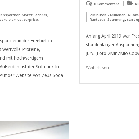
0 Kommentare
Al
,
,
,
ionspartner
Moritz Lechner
2 Minuten 2 Millionen
4 Gam
,
,
,
,
,
port
start up
surprise
Runtastic
Spannung
start u
Anfang April 2019 war Fre
nspartner in der Freebiebox
stundenlanger Anspannung 
 wertvolle Proteine,
Jury. (Foto 2Min2Mio Copy
und mit hochwertigem
Außerdem ist der Softdrink frei
Weiterlesen
 Auf der Website von Zeus Soda