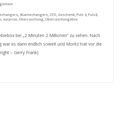
lgemein
,
,
,
,
,
,
echangers
4Gamechangers
CEO
Geschenk
Puls 4
Puls4
,
,
,
p
surprise
Überraschung
Überraschungsbox
ebiebox bei „2 Minuten 2 Millionen“ zu sehen. Nach
war es dann endlich soweit und Moritz trat vor die
right – Gerry Frank)