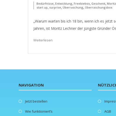
,
,
,
,
Bedürfnisse
Entwicklung
Freebiebox
Geschenk
Morit
,
,
,
start up
surprise
Überraschung
Überraschungsbox
„Warum warten bis ich 18 bin, wenn ich es jetzt
Jahren, ist Moritz Lechner der jüngste Gründer Ös
Weiterlesen
NAVIGATION
NÜTZLIC
Jetzt bestellen
Impre
Wie funktioniert’s
AGB