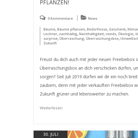
PFLANZEN!
0 Kommentare
News
,
,
,
,
Bäume
Bäume pflanzen
Bedürfnisse
Geschenk
Klima
,
,
,
,
,
Lechner
nachhaltig
Nachhaltigkeit
needs
Ökologie
ö
,
,
,
surprise
Überraschung
Überraschungsbox
Umweltsc
Zukunft
Freust du dich auch mit jeder neuen Freebiebox s
Überraschungsbox an dich verschicken dürfen, um
sorgen? Seit Juli 2019 dürfen wir dir ein noch brei
zaubern, denn mit jeder verkauften Freebiebox w
Zukunft grüner und lebenswerter zu machen.
Weiterlesen
30. JULI