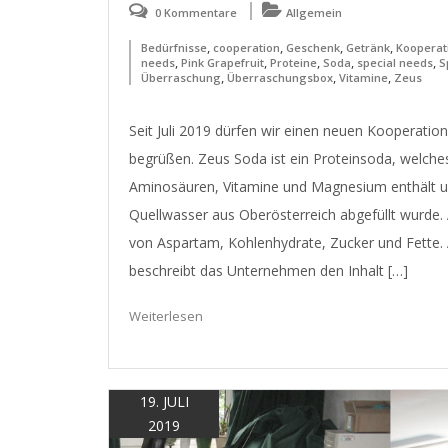
0 Kommentare
Allgemein
,
,
,
,
Bedürfnisse
cooperation
Geschenk
Getränk
Kooperat
,
,
,
,
,
needs
Pink Grapefruit
Proteine
Soda
special needs
S
,
,
,
Überraschung
Überraschungsbox
Vitamine
Zeus
Seit Juli 2019 dürfen wir einen neuen Kooperatio
begrüßen. Zeus Soda ist ein Proteinsoda, welches
Aminosäuren, Vitamine und Magnesium enthält 
Quellwasser aus Oberösterreich abgefüllt wurde. 
von Aspartam, Kohlenhydrate, Zucker und Fette.
beschreibt das Unternehmen den Inhalt […]
Weiterlesen
19. JULI
2019