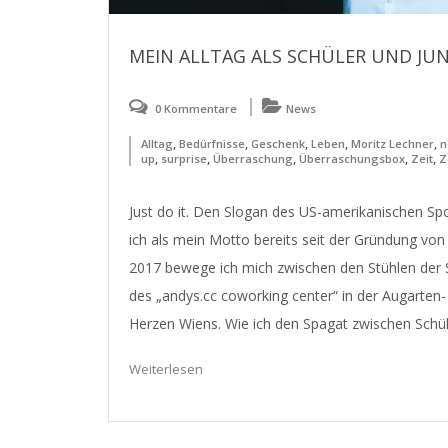
MEIN ALLTAG ALS SCHÜLER UND J
0 Kommentare
News
,
,
,
,
,
Alltag
Bedürfnisse
Geschenk
Leben
Moritz Lechner
n
,
,
,
,
,
up
surprise
Überraschung
Überraschungsbox
Zeit
Z
Just do it. Den Slogan des US-amerikanischen Spor
ich als mein Motto bereits seit der Gründung von 
2017 bewege ich mich zwischen den Stühlen der 
des „andys.cc coworking center“ in der Augarte
Herzen Wiens. Wie ich den Spagat zwischen Schül
Weiterlesen