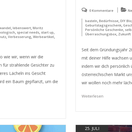
0 Kommentare
N
,
,
basteln
Bedürfnisse
DIY Bl
,
Geburtstagsgeschenk
Gesc
,
,
wandel
lebenswert
Moritz
,
Persönliche Geschenke
sel
,
,
,
kologisch
special needs
start up
,
Überraschungsbox
Zukunft
,
,
,
hutz
Verbesserung
Werbeartikel
Seit dem Gründungsjahr 201
o wie wir, wenn wir die
mit deiner Hilfe wachsen u
 für strahlende Gesichter zu
indem wir dich persönlich 
teres Lächeln ins Gesicht
österreichischen Markt uns
ird ein Baum gepflanzt, um die
wir wollen noch mehr läch
Weiterlesen
25. JULI