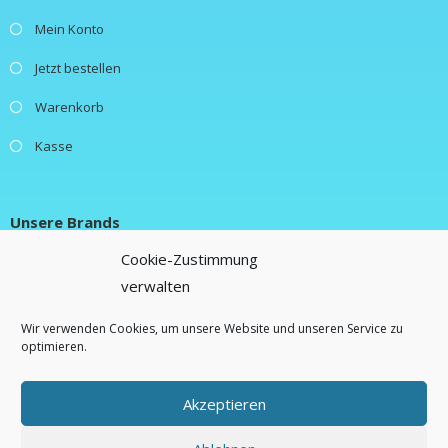
Mein Konto
Jetzt bestellen
Warenkorb
Kasse
Unsere Brands
Cookie-Zustimmung
verwalten
New Fluence
Lifestylebox
Wir verwenden Cookies, um unsere Website und unseren Service zu
optimieren.
Freebiebox
Akzeptieren