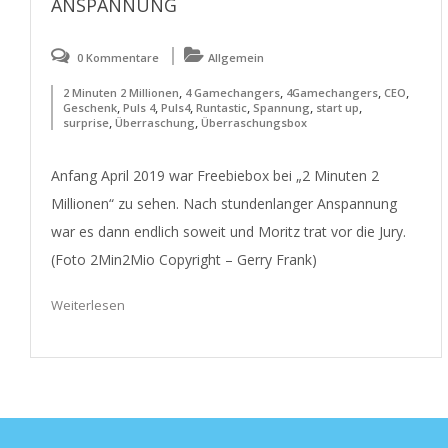
ANSPANNUNG
0 Kommentare
Allgemein
,
,
,
,
2 Minuten 2 Millionen
4 Gamechangers
4Gamechangers
CEO
,
,
,
,
,
,
Geschenk
Puls 4
Puls4
Runtastic
Spannung
start up
,
,
surprise
Überraschung
Überraschungsbox
Anfang April 2019 war Freebiebox bei „2 Minuten 2
Millionen“ zu sehen. Nach stundenlanger Anspannung
war es dann endlich soweit und Moritz trat vor die Jury.
(Foto 2Min2Mio Copyright – Gerry Frank)
Weiterlesen