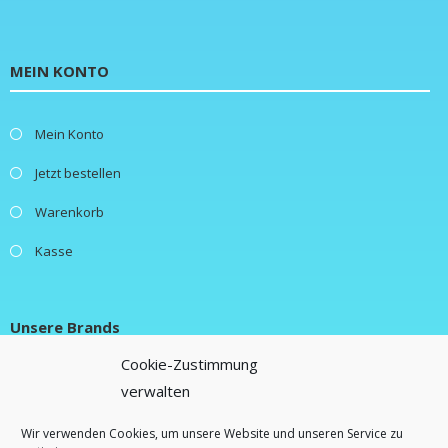
MEIN KONTO
Mein Konto
Jetzt bestellen
Warenkorb
Kasse
Unsere Brands
Cookie-Zustimmung
New Fluence
verwalten
Lifestylebox
Wir verwenden Cookies, um unsere Website und unseren Service zu