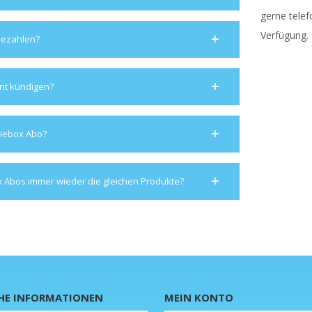
gerne telef
Verfügung.
bezahlen?
nt kündigen?
biebox Abo?
ox Abos immer wieder die gleichen Produkte?
HE INFORMATIONEN
MEIN KONTO