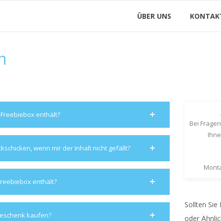
ÜBER UNS
KONTAK
n
Freebiebox enthält?
Bei Fragen
Ihne
schicken, wenn mir der Inhalt nicht gefällt?
Monta
reebiebox enthält?
Sollten Sie
 Geschenk kaufen?
oder Ähnlic