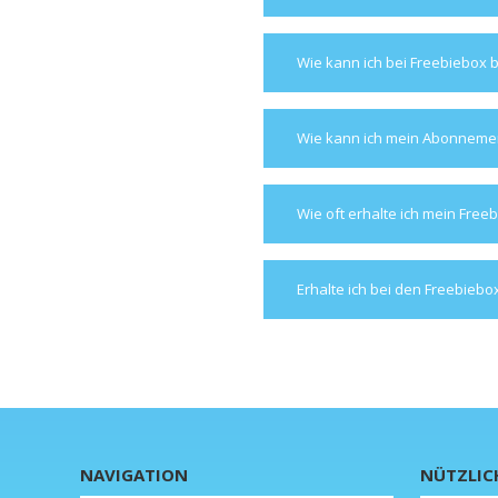
Wie kann ich bei Freebiebox 
Wie kann ich mein Abonneme
Wie oft erhalte ich mein Free
Erhalte ich bei den Freebieb
NAVIGATION
NÜTZLIC