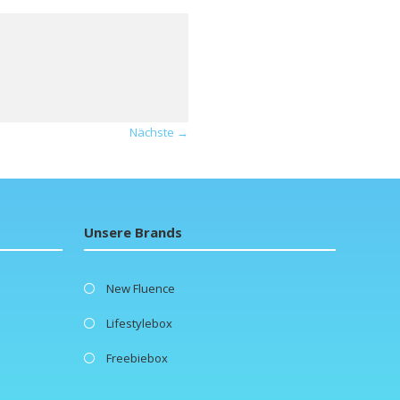
Nächste →
Unsere Brands
New Fluence
Lifestylebox
Freebiebox