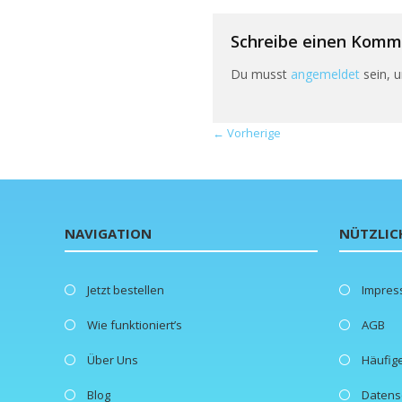
Schreibe einen Komm
Du musst
angemeldet
sein, 
← Vorherige
NAVIGATION
NÜTZLIC
Jetzt bestellen
Impre
Wie funktioniert’s
AGB
Über Uns
Häufig
Blog
Datens