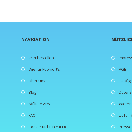
NAVIGATION
NÜTZLIC
Jetzt bestellen
Impre
Wie funktioniert’s
AGB
Über Uns
Häufig
Blog
Datens
Affiliate Area
Widerr
FAQ
Liefer
Cookie-Richtlinie (EU)
Presse