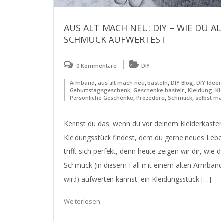
AUS ALT MACH NEU: DIY – WIE DU A
SCHMUCK AUFWERTEST
0 Kommentare
DIY
,
,
,
,
Armband
aus alt mach neu
basteln
DIY Blog
DIY Idee
,
,
,
Geburtstagsgeschenk
Geschenke basteln
Kleidung
Kl
,
,
,
Persönliche Geschenke
Prozedere
Schmuck
selbst m
Kennst du das, wenn du vor deinem Kleiderkasten
Kleidungsstück findest, dem du gerne neues Le
trifft sich perfekt, denn heute zeigen wir dir, wie 
Schmuck (in diesem Fall mit einem alten Armban
wird) aufwerten kannst. ein Kleidungsstück […]
Weiterlesen