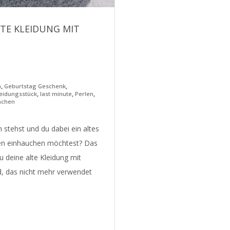
LTE KLEIDUNG MIT
,
,
n
Geburtstag Geschenk
,
,
,
eidungsstück
last minute
Perlen
achen
 stehst und du dabei ein altes
ben einhauchen möchtest? Das
du deine alte Kleidung mit
d, das nicht mehr verwendet