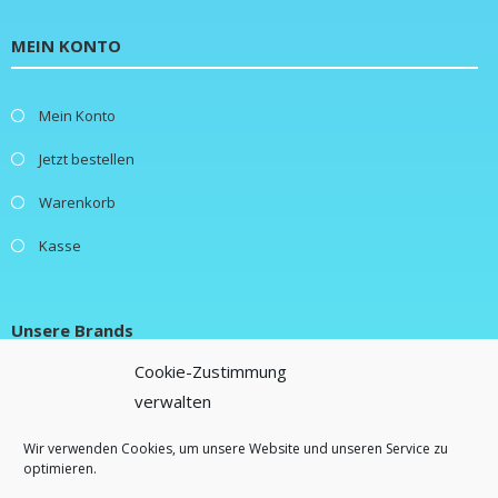
MEIN KONTO
Mein Konto
Jetzt bestellen
Warenkorb
Kasse
Unsere Brands
Cookie-Zustimmung
verwalten
New Fluence
Lifestylebox
Wir verwenden Cookies, um unsere Website und unseren Service zu
optimieren.
Freebiebox