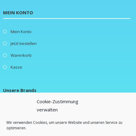
MEIN KONTO
Mein Konto
Jetzt bestellen
Warenkorb
Kasse
Unsere Brands
Cookie-Zustimmung
verwalten
New Fluence
Lifestylebox
Wir verwenden Cookies, um unsere Website und unseren Service zu
optimieren.
Freebiebox