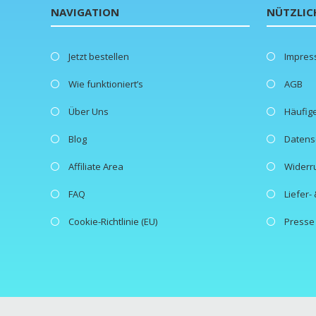
NAVIGATION
NÜTZLIC
Jetzt bestellen
Impre
Wie funktioniert’s
AGB
Über Uns
Häufig
Blog
Datens
Affiliate Area
Widerr
FAQ
Liefer
Cookie-Richtlinie (EU)
Presse