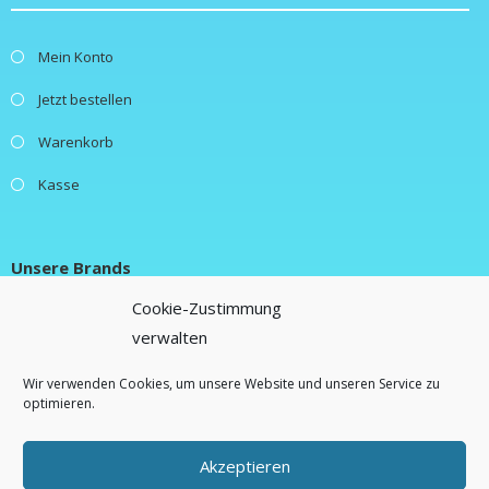
Mein Konto
Jetzt bestellen
Warenkorb
Kasse
Unsere Brands
Cookie-Zustimmung
New Fluence
verwalten
Lifestylebox
Wir verwenden Cookies, um unsere Website und unseren Service zu
optimieren.
Freebiebox
Akzeptieren