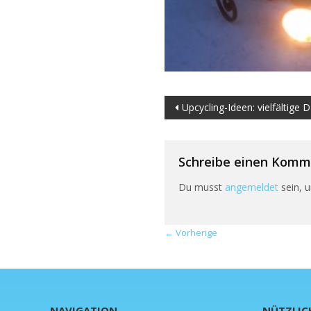
Upcycling-Ideen: vielfältige 
Beitragsnaviga
Schreibe einen Komm
Du musst
angemeldet
sein, 
← Vorherige
NAVIGATION
NÜTZLIC