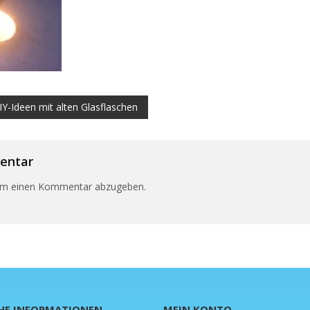
DIY-Ideen mit alten Glasflaschen
tion
entar
um einen Kommentar abzugeben.
HE INFORMATIONEN
MEIN KONTO